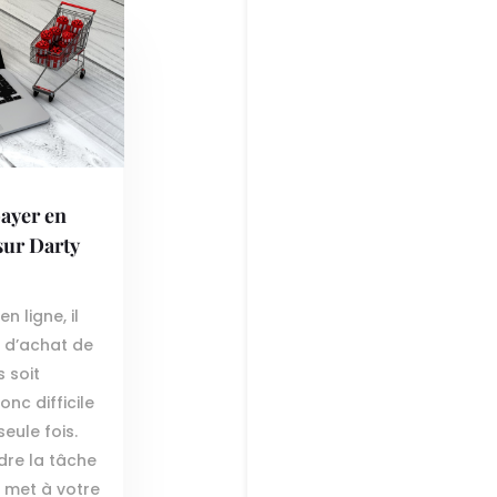
payer en
 sur Darty
n ligne, il
x d’achat de
s soit
nc difficile
eule fois.
dre la tâche
y met à votre