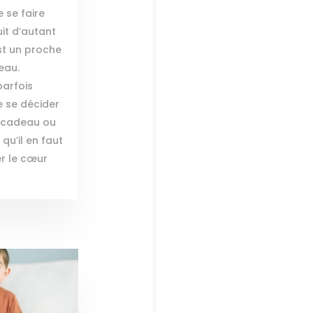
e se faire
uit d’autant
st un proche
eau.
 parfois
 se décider
e cadeau ou
qu’il en faut
r le cœur