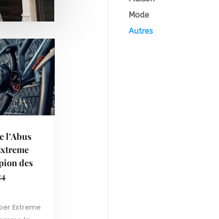
Mode
Autres
e l’Abus
Extreme
pion des
24
uper Extreme