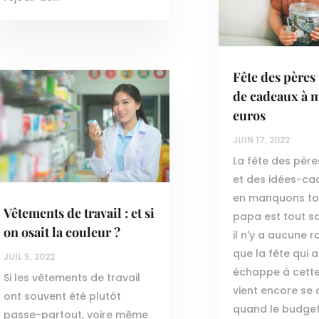
Fête des pères 
de cadeaux à 
euros
JUIN 17, 2022
La fête des pèr
et des idées-ca
en manquons to
Vêtements de travail : et si
papa est tout sa
on osait la couleur ?
il n'y a aucune 
que la fête qui
JUIL 5, 2022
échappe à cette
Si les vêtements de travail
vient encore se
ont souvent été plutôt
quand le budget
passe-partout, voire même