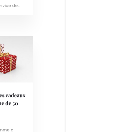
rvice de...
ées cadeaux
e de 50
emme a