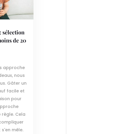
: sélection
moins de 20
es approche
deaux, nous
us. Gâter un
uf facile et
raison pour
 approche
 règle. Cela
 compliquer
 s'en mêle.