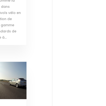
comme la
e dans
ivols vélo en
tion de
de gamme
andards de
 à...