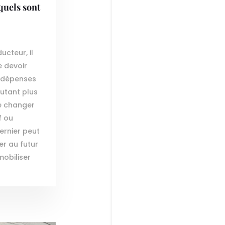
 quels sont
ucteur, il
e devoir
s dépenses
autant plus
de changer
f ou
ernier peut
r au futur
mobiliser