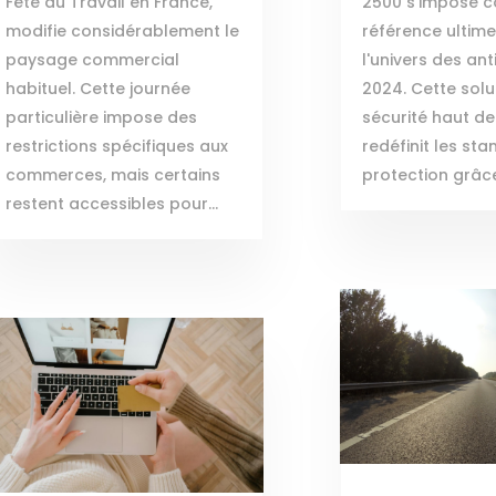
Fête du Travail en France,
2500 s'impose 
modifie considérablement le
référence ultim
paysage commercial
l'univers des ant
habituel. Cette journée
2024. Cette solu
particulière impose des
sécurité haut 
restrictions spécifiques aux
redéfinit les st
commerces, mais certains
protection grâce
restent accessibles pour...