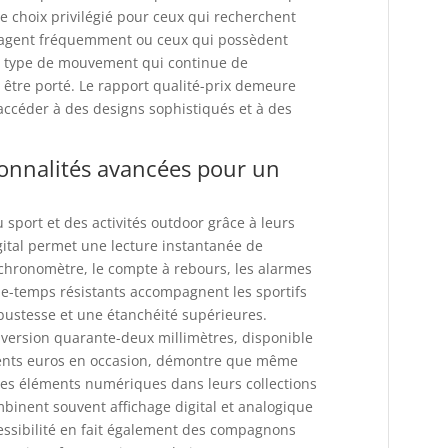
le choix privilégié pour ceux qui recherchent
voyagent fréquemment ou ceux qui possèdent
e type de mouvement qui continue de
être porté. Le rapport qualité-prix demeure
’accéder à des designs sophistiqués et à des
onnalités avancées pour un
port et des activités outdoor grâce à leurs
igital permet une lecture instantanée de
hronomètre, le compte à rebours, les alarmes
de-temps résistants accompagnent les sportifs
obustesse et une étanchéité supérieures.
version quarante-deux millimètres, disponible
 cents euros en occasion, démontre que même
 des éléments numériques dans leurs collections
inent souvent affichage digital et analogique
cessibilité en fait également des compagnons