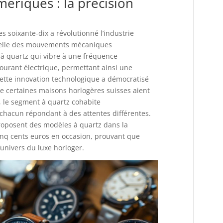
ériques : la précision
s soixante-dix a révolutionné l’industrie
 celle des mouvements mécaniques
r à quartz qui vibre à une fréquence
courant électrique, permettant ainsi une
tte innovation technologique a démocratisé
ue certaines maisons horlogères suisses aient
i, le segment à quartz cohabite
hacun répondant à des attentes différentes.
oposent des modèles à quartz dans la
cinq cents euros en occasion, prouvant que
’univers du luxe horloger.