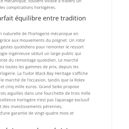
ce mécanique, souvent visible à travers un
 des complications horlogères.
fait équilibre entre tradition
n naturelle de l’horlogerie mécanique en
grâce aux mouvements du poignet. Un rotor
s gestes quotidiens pour remonter le ressort
ogie ingénieuse séduit un large public qui
ainte du remontage quotidien. Le marché
s toutes les gammes de prix, depuis les
logerie. La Tudor Black Bay Heritage s’affiche
r le marché de l’occasion, tandis que la Rolex
 et cinq mille euros. Grand Seiko propose
is aiguilles dans une fourchette de trois mille
cellence horlogère n’est pas l’apanage exclusif
t des investissements pérennes,
d’une garantie de vingt-quatre mois et